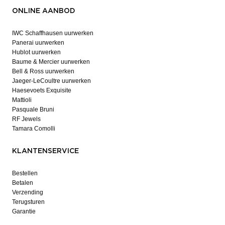
ONLINE AANBOD
IWC Schaffhausen uurwerken
Panerai uurwerken
Hublot uurwerken
Baume & Mercier uurwerken
Bell & Ross uurwerken
Jaeger-LeCoultre uurwerken
Haesevoets Exquisite
Mattioli
Pasquale Bruni
RF Jewels
Tamara Comolli
KLANTENSERVICE
Bestellen
Betalen
Verzending
Terugsturen
Garantie