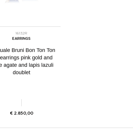
16132R
EARRINGS
uale Bruni Bon Ton Ton
 earrings pink gold and
e agate and lapis lazuli
doublet
€
2.850,00