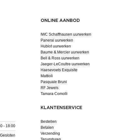
ONLINE AANBOD
IWC Schaffhausen uurwerken
Panerai uurwerken
Hublot uurwerken
Baume & Mercier uurwerken
Bell & Ross uurwerken
Jaeger-LeCoultre uurwerken
Haesevoets Exquisite
Mattioli
Pasquale Bruni
RF Jewels
Tamara Comolli
KLANTENSERVICE
Bestellen
0 - 18:00
Betalen
Verzending
Gesloten
Terugsturen