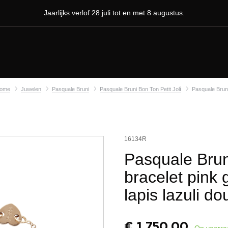
Jaarlijks verlof 28 juli tot en met 8 augustus.
ome
Juwelen
Pasquale Bruni
Pasquale Bruni Bon Ton Petit Jolì
Pasquale Bruni
16134R
Pasquale Brun
bracelet pink 
lapis lazuli do
€
1.750,00
Op voorra