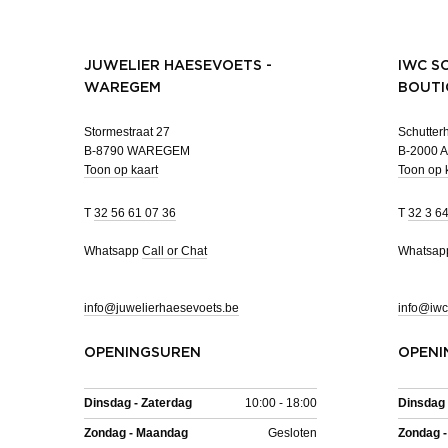
JUWELIER HAESEVOETS -
IWC S
WAREGEM
BOUTI
Stormestraat 27
Schutterh
B-8790 WAREGEM
B-2000
Toon op kaart
Toon op 
T
32 56 61 07 36
T
32 3 6
Whatsapp
Call or Chat
Whatsa
info@juwelierhaesevoets.be
info@iwc
OPENINGSUREN
OPENI
Dinsdag - Zaterdag
10:00 - 18:00
Dinsdag 
Zondag - Maandag
Gesloten
Zondag 