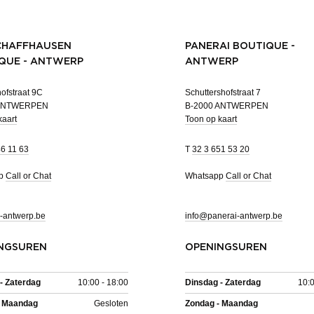
CHAFFHAUSEN
PANERAI BOUTIQUE -
QUE - ANTWERP
ANTWERP
ofstraat 9C
Schuttershofstraat 7
 ANTWERPEN
B-2000 ANTWERPEN
kaart
Toon op kaart
46 11 63
T
32 3 651 53 20
pp
Call or Chat
Whatsapp
Call or Chat
-antwerp.be
info@panerai-antwerp.be
NGSUREN
OPENINGSUREN
- Zaterdag
10:00 - 18:00
Dinsdag - Zaterdag
10:0
- Maandag
Gesloten
Zondag - Maandag