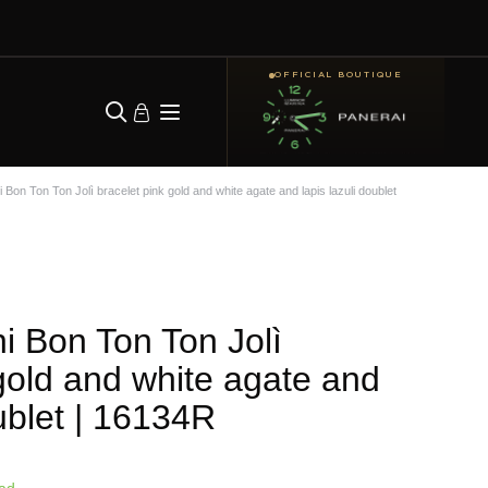
OFFICIAL BOUTIQUE
 Bon Ton Ton Jolì bracelet pink gold and white agate and lapis lazuli doublet
i Bon Ton Ton Jolì
gold and white agate and
ublet
| 16134R
ad