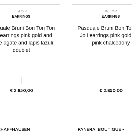
16132R
16130R
EARRINGS
EARRINGS
uale Bruni Bon Ton Ton
Pasquale Bruni Bon To
 earrings pink gold and
Jolì earrings pink gol
e agate and lapis lazuli
pink chalcedony
doublet
€
2.850,00
€
2.850,00
CHAFFHAUSEN
PANERAI BOUTIQUE -