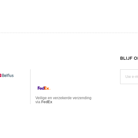
BLIJF 
Veilige en verzekerde verzending
via
FedEx
BE 0474.559.632
EN
PRIVACY VERKLARING