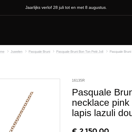
Jaarlijks verlof 28 juli tot en met 8 augustus.
ome
Juwelen
Pasquale Bruni
Pasquale Bruni Bon Ton Petit Jolì
Pasquale Bruni 
16135R
Pasquale Brun
necklace pink
lapis lazuli do
€
2.150,00