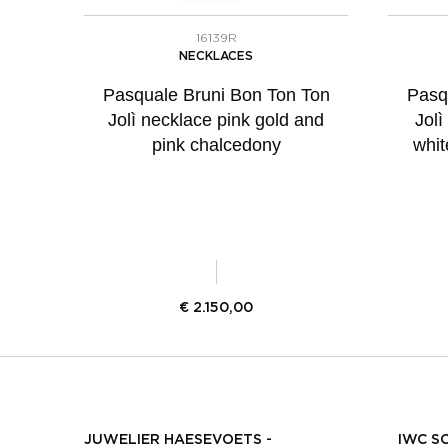
16139R
NECKLACES
Pasquale Bruni Bon Ton Ton
Pasq
Jolì necklace pink gold and
Jolì
pink chalcedony
whit
€
2.150,00
JUWELIER HAESEVOETS -
IWC S