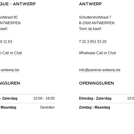
QUE - ANTWERP
ANTWERP
ofstraat 9C
Schuttershofstraat 7
 ANTWERPEN
B-2000 ANTWERPEN
kaart
Toon op kaart
46 11 63
T
32 3 651 53 20
pp
Call or Chat
Whatsapp
Call or Chat
-antwerp.be
info@panerai-antwerp.be
NGSUREN
OPENINGSUREN
- Zaterdag
10:00 - 18:00
Dinsdag - Zaterdag
10:0
- Maandag
Gesloten
Zondag - Maandag