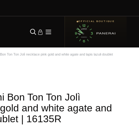
OFFICIAL BOUTIQUE
Bon Ton Ton Jolì necklace pink gold and white agate and lapis lazuli doublet
i Bon Ton Ton Jolì
 gold and white agate and
ublet
| 16135R