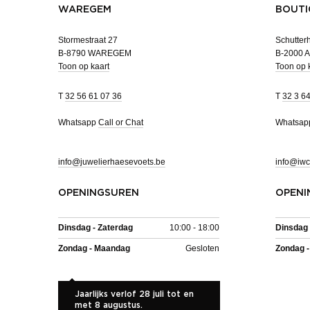
WAREGEM
BOUTI
Stormestraat 27
Schutterh
B-8790 WAREGEM
B-2000
Toon op kaart
Toon op 
T
32 56 61 07 36
T
32 3 6
Whatsapp
Call or Chat
Whatsa
info@juwelierhaesevoets.be
info@iwc
OPENINGSUREN
OPENI
Dinsdag - Zaterdag
10:00 - 18:00
Dinsdag 
Zondag - Maandag
Gesloten
Zondag 
Jaarlijks verlof 28 juli tot en
met 8 augustus.