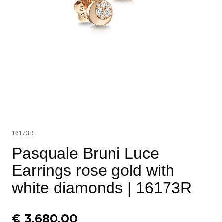
16173R
Pasquale Bruni Luce
Earrings rose gold with
white diamonds
| 16173R
€
3.680,00