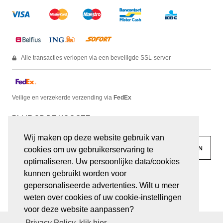
Alle transacties verlopen via een beveiligde SSL-server
Veilige en verzekerde verzending via
FedEx
BLIJF OP DE HOOGTE
Wij maken op deze website gebruik van
cookies om uw gebruikerservaring te
optimaliseren. Uw persoonlijke data/cookies
kunnen gebruikt worden voor
facebook
linkedin
lady
sir
gepersonaliseerde advertenties. Wilt u meer
weten over cookies of uw cookie-instellingen
voor deze website aanpassen?
Privacy Policy, klik hier.
© JUWELEN HAESEVOETS 2026