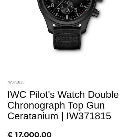
IW371815
IWC Pilot's Watch Double
Chronograph Top Gun
Ceratanium
| IW371815
€
17.000,00