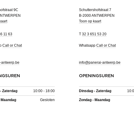
ofstraat 9C
Schuttershofstraat 7
 ANTWERPEN
B-2000 ANTWERPEN
kaart
Toon op kaart
46 11 63
T
32 3 651 53 20
pp
Call or Chat
Whatsapp
Call or Chat
-antwerp.be
info@panerai-antwerp.be
NGSUREN
OPENINGSUREN
- Zaterdag
10:00 - 18:00
Dinsdag - Zaterdag
10:0
- Maandag
Gesloten
Zondag - Maandag