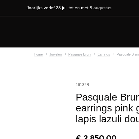
Jaarlijks verlof 28 juli tot en met 8 augustus.
Home
Juwelen
Pasquale Bruni
Earrings
Pasquale Bruni 
16132R
Pasquale Brun
earrings pink
lapis lazuli do
€
2.850,00