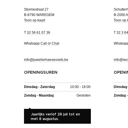
Stormestraat 27
Schutterh
B-8790 WAREGEM
B-2000
Toon op kaart
Toon op 
T
32 56 61 07 36
T
32 3 6
Whatsapp
Call or Chat
Whatsa
info@juwelierhaesevoets.be
info@iwc
OPENINGSUREN
OPENI
Dinsdag - Zaterdag
10:00 - 18:00
Dinsdag 
Zondag - Maandag
Gesloten
Zondag 
Jaarlijks verlof 28 juli tot en
met 8 augustus.