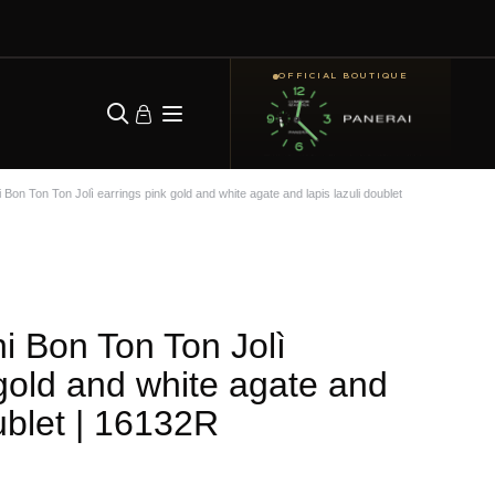
OFFICIAL BOUTIQUE
Bon Ton Ton Jolì earrings pink gold and white agate and lapis lazuli doublet
i Bon Ton Ton Jolì
 gold and white agate and
ublet
| 16132R