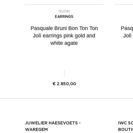
16131R
EARRINGS
Pasquale Bruni Bon Ton Ton
Pasq
Jolì earrings pink gold and
Jolì
white agate
€
2.850,00
JUWELIER HAESEVOETS -
IWC S
WAREGEM
BOUTI