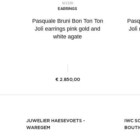
16131R
EARRINGS
Pasquale Bruni Bon Ton Ton
Pasq
Jolì earrings pink gold and
Jolì
white agate
€
2.850,00
JUWELIER HAESEVOETS -
IWC S
WAREGEM
BOUTI