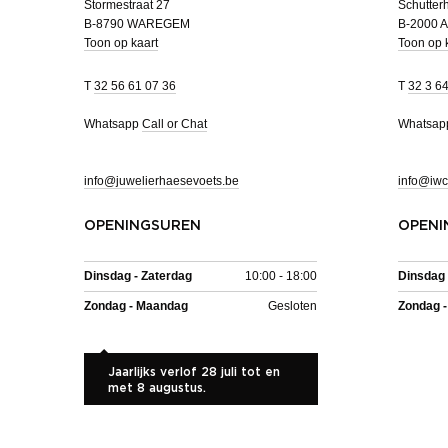
Stormestraat 27
Schutterh
B-8790 WAREGEM
B-2000
Toon op kaart
Toon op 
T
32 56 61 07 36
T
32 3 6
Whatsapp
Call or Chat
Whatsa
info@juwelierhaesevoets.be
info@iwc
OPENINGSUREN
OPENI
Dinsdag - Zaterdag
10:00 - 18:00
Dinsdag 
Zondag - Maandag
Gesloten
Zondag 
Jaarlijks verlof 28 juli tot en
met 8 augustus.