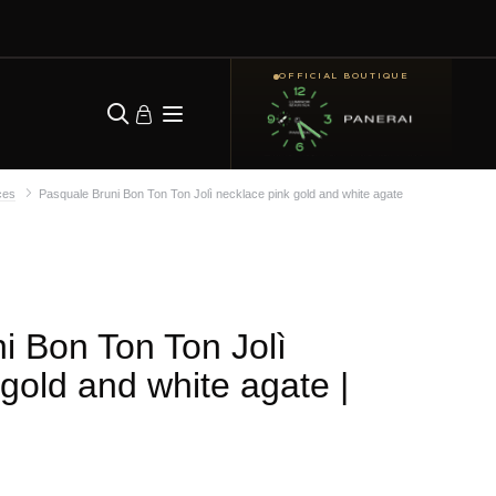
OFFICIAL BOUTIQUE
ces
Pasquale Bruni Bon Ton Ton Jolì necklace pink gold and white agate
i Bon Ton Ton Jolì
 gold and white agate
|