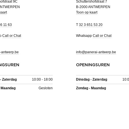
ofstraat 9C
Schuttershofstraat 7
 ANTWERPEN
B-2000 ANTWERPEN
kaart
Toon op kaart
46 11 63
T
32 3 651 53 20
pp
Call or Chat
Whatsapp
Call or Chat
-antwerp.be
info@panerai-antwerp.be
NGSUREN
OPENINGSUREN
- Zaterdag
10:00 - 18:00
Dinsdag - Zaterdag
10:0
- Maandag
Gesloten
Zondag - Maandag