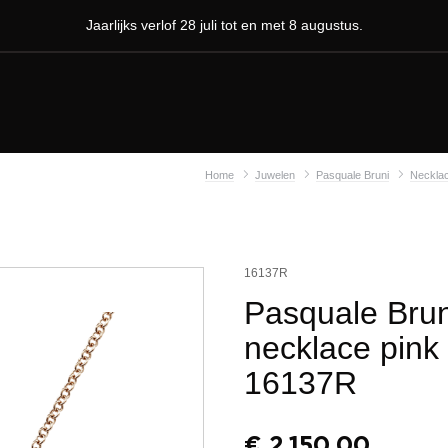
Jaarlijks verlof 28 juli tot en met 8 augustus.
Home
Juwelen
Pasquale Bruni
Neckla
16137R
Pasquale Brun
necklace pink
16137R
€
2.150,00