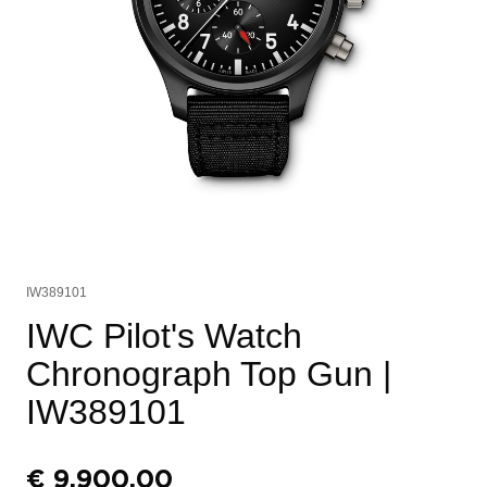
IW389101
IWC Pilot's Watch
Chronograph Top Gun
|
IW389101
€
9.900,00