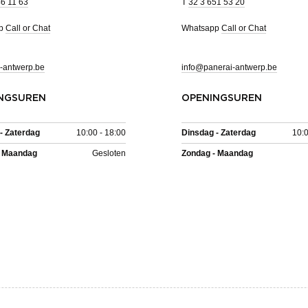
46 11 63
T
32 3 651 53 20
pp
Call or Chat
Whatsapp
Call or Chat
-antwerp.be
info@panerai-antwerp.be
NGSUREN
OPENINGSUREN
- Zaterdag
10:00 - 18:00
Dinsdag - Zaterdag
10:0
- Maandag
Gesloten
Zondag - Maandag