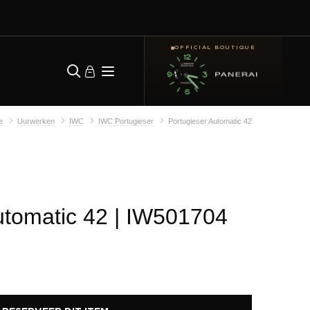
OFFICIAL BOUTIQUE
e
Uurwerken
IWC
IWC Portugieser
Portugieser Automatic 42
utomatic 42
| IW501704