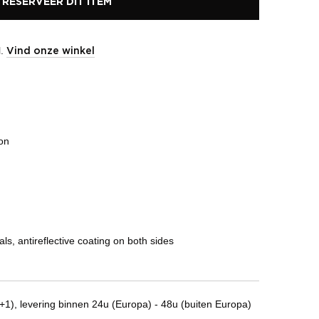
RESERVEER DIT ITEM
l.
Vind onze winkel
ion
ls, antireflective coating on both sides
1), levering binnen 24u (Europa) - 48u (buiten Europa)