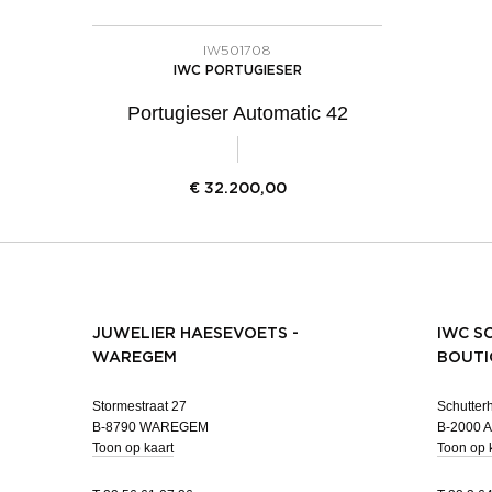
IW501708
IWC PORTUGIESER
Portugieser Automatic 42
€
32.200,00
JUWELIER HAESEVOETS -
IWC S
WAREGEM
BOUTI
Stormestraat 27
Schutterh
B-8790 WAREGEM
B-2000
Toon op kaart
Toon op 