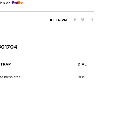
den via
DELEN VIA
501704
STRAP
DIAL
tainless steel
Blue