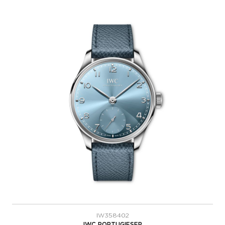
IW358402
IWC PORTUGIESER