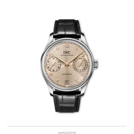
IW501705