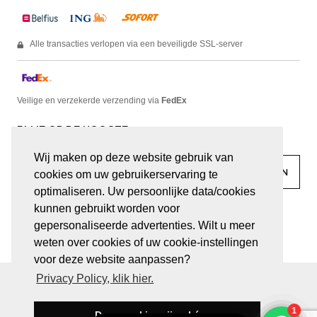
Alle transacties verlopen via een beveiligde SSL-server
Veilige en verzekerde verzending via
FedEx
BLIJF OP DE HOOGTE
Wij maken op deze website gebruik van
cookies om uw gebruikerservaring te
optimaliseren. Uw persoonlijke data/cookies
kunnen gebruikt worden voor
facebook
linkedin
lady
sir
gepersonaliseerde advertenties. Wilt u meer
weten over cookies of uw cookie-instellingen
voor deze website aanpassen?
Privacy Policy, klik hier.
© JUWELEN HAESEVOETS 2026
ALGEMENE VOORWAARDEN
PRIVACY VERKLARING
Deze cookies zijn oké