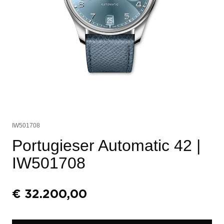
IW501708
Portugieser Automatic 42
|
IW501708
€
32.200,00