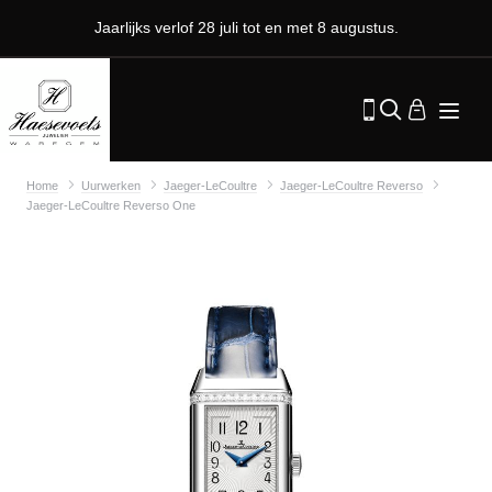
Jaarlijks verlof 28 juli tot en met 8 augustus.
Home
Uurwerken
Jaeger-LeCoultre
Jaeger-LeCoultre Reverso
Jaeger-LeCoultre Reverso One