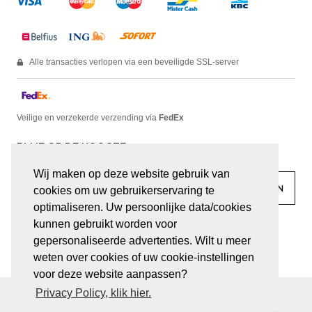
Alle transacties verlopen via een beveiligde SSL-server
Veilige en verzekerde verzending via
FedEx
BLIJF OP DE HOOGTE
Wij maken op deze website gebruik van
cookies om uw gebruikerservaring te
optimaliseren. Uw persoonlijke data/cookies
kunnen gebruikt worden voor
facebook
linkedin
lady
sir
gepersonaliseerde advertenties. Wilt u meer
weten over cookies of uw cookie-instellingen
voor deze website aanpassen?
Privacy Policy, klik hier.
© JUWELEN HAESEVOETS 2026
ALGEMENE VOORWAARDEN