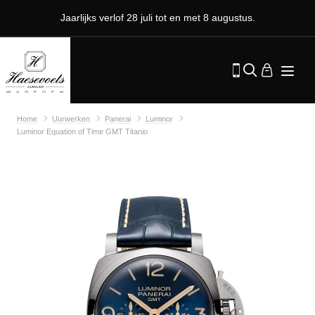
Jaarlijks verlof 28 juli tot en met 8 augustus.
Home
Uurwerken
Panerai
Luminor
Luminor Equation of Time GMT Titanio