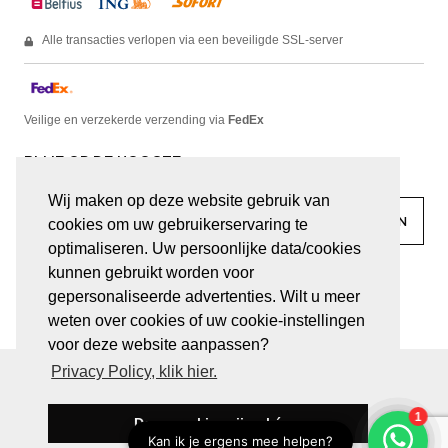
Alle transacties verlopen via een beveiligde SSL-server
Veilige en verzekerde verzending via
FedEx
BLIJF OP DE HOOGTE
Wij maken op deze website gebruik van
cookies om uw gebruikerservaring te
optimaliseren. Uw persoonlijke data/cookies
kunnen gebruikt worden voor
facebook
linkedin
lady
sir
gepersonaliseerde advertenties. Wilt u meer
weten over cookies of uw cookie-instellingen
voor deze website aanpassen?
Privacy Policy, klik hier.
© JUWELEN HAESEVOETS 2026
ALGEMENE VOORWAARDEN
PRIVACY VERKLARING
Deze cookies zijn oké
BE 0474.559.632