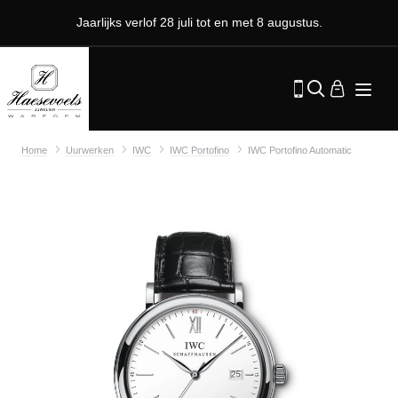
Jaarlijks verlof 28 juli tot en met 8 augustus.
Home
Uurwerken
IWC
IWC Portofino
IWC Portofino Automatic