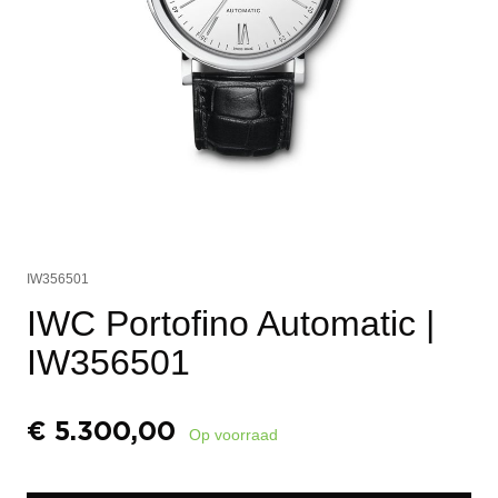
IW356501
IWC Portofino Automatic
|
IW356501
€
5.300,00
Op voorraad