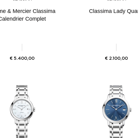
e & Mercier Classima
Classima Lady Quar
Calendrier Complet
€
5.400,00
€
2.100,00