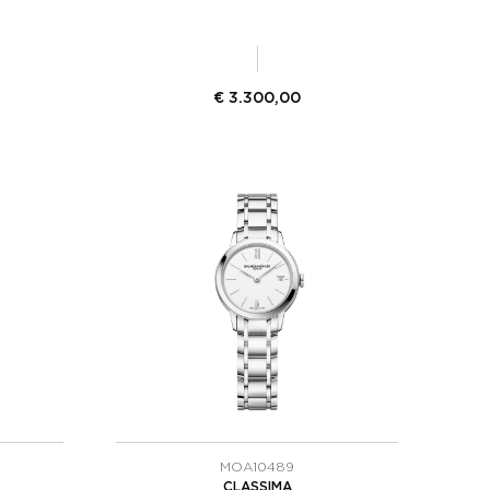
€
3.300,00
MOA10489
CLASSIMA